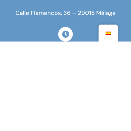
Calle Flamencos, 36 – 29018 Málaga
Abierto de lunes a viernes
9 am a 4:30 pm
COLABORADORES
MINISTERIO PARA EUROPA Y ASUNTOS EXTERIORES