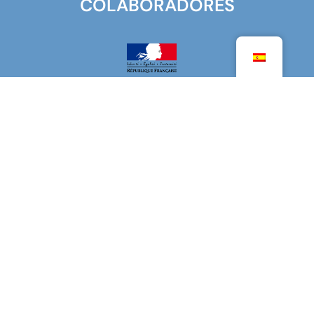
COLABORADORES
MINISTERIO PARA EUROPA Y ASUNTOS EXTERIORES
MINISTERIO DE EDUCACIÓN SUPERIOR,
INVESTIGACIÓN E INNOVACIÓN
AGENCIA PARA LA EDUCACIÓN FRANCESA EN EL
EXTRANJERO