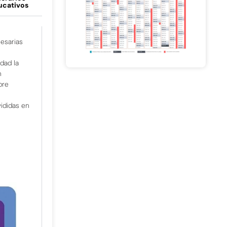
ucativos
cesarias
idad la
n
pre
vididas en