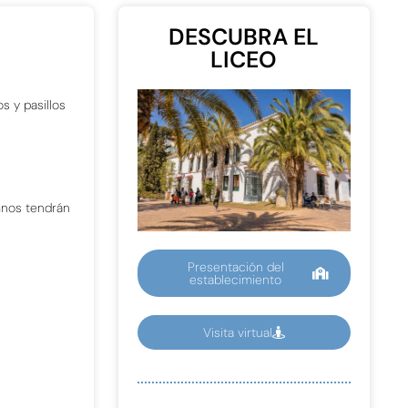
DESCUBRA EL
LICEO
s y pasillos
mnos tendrán
Presentación del
establecimiento
Visita virtual