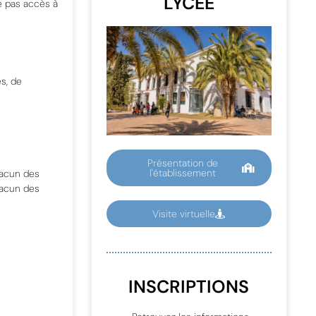
LYCÉE
e pas accès à
s, de
Présentation de
l'établissement
hacun des
acun des
Visite virtuelle
INSCRIPTIONS