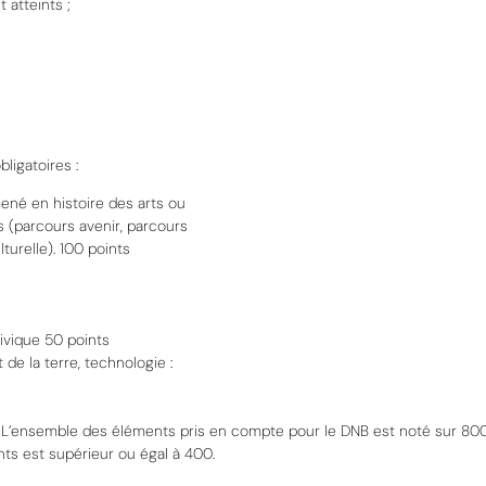
t atteints
;
bligatoires
:
ené en histoire des arts ou
s (parcours avenir, parcours
turelle).
100 points
ivique
50 points
t de la terre, technologie
:
. L’ensemble des éléments
pris en compte pour le DNB est noté sur
8
00
ints est supérieur ou
égal à
400
.