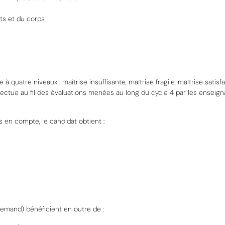
rts et du corps
le
à quatre niveaux
: maîtrise
insuffisante,
maîtrise
fragile,
maîtrise
satisf
ectue au fil des
évaluations menées au long du cycle
4
par les enseign
 en compte, le candidat
obtient
:
llemand)
bénéficient en
outre de
: