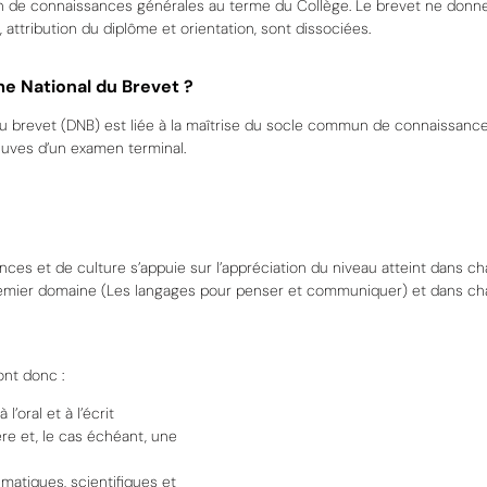
ion de connaissances générales au terme du Collège.
Le
brevet ne donn
s,
attribution du diplôme et orientation, sont
dissociées.
me National du
Brevet ?
u brevet (DNB) est liée à la
maîtrise du socle commun de connaissance
uves d’un examen terminal.
ces et de culture s’appuie
sur l’appréciation du niveau atteint dans c
mier domaine (
L
es langages pour penser et communiquer)
et
dans ch
ont donc
:
 l’oral et à
l’écrit
re et, le cas échéant, une
matiques, scientifiques et