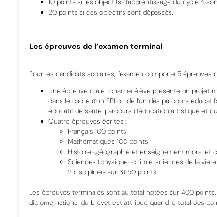
10 points si les objectifs d’apprentissage du cycle 4 son
20 points si ces objectifs sont dépassés.
Les épreuves de l’examen terminal
Pour les candidats scolaires, l’examen comporte
5
épreuves o
Une
épreuve orale
: chaque élève présente un projet m
dans le cadre d’un EPI ou de l’un des parcours éducatif
éducatif de santé
, parcours d’éducation artistique et cul
Quatre épreuves écrites
:
Français
100 points
Mathématiques
100 points
Histoire
–
géographie et enseignement moral et c
Sciences (physique
–
chimie, sciences de la vie e
2 disciplines sur 3)
50 points
Les épreuves terminales sont au total notées sur
4
00 points
diplô
me national du brevet est attribué quand
le total des po