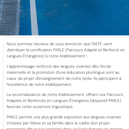
Nous sommes heureux de vous annoncer que l’AEFE vient
d’attribuer la certification PARLE (Parcours Adapté et Renforcé en
Langues Étrangères) à notre établissement !
L’apprentissage renforcé des langues vivantes dès l’école
maternelle et la promotion d’une éducation plurilingue sont au
cœur du projet d’enseignement de notre lycée. Ils participent à
l’excellence de notre établissement.
La reconnaissance de notre établissement, offrant ces Parcours
Adaptés et Renforcés en Langues Étrangères (dispositif PARLE)
favorise cette ouverture linguistique.
PARLE permet une plus grande exposition aux langues vivantes
choisies par l’élève et sa famille dans le cadre d’un projet
personnel, afin que la scolarité dans un lycée français du monde