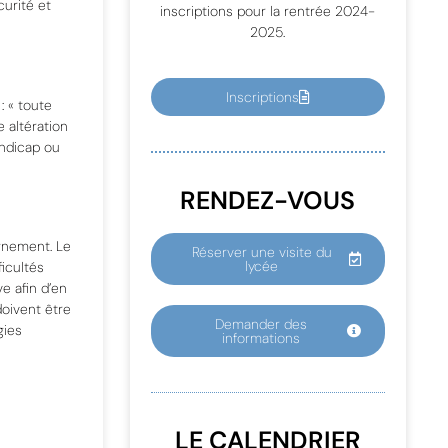
curité et
inscriptions pour la rentrée 2024-
2025.
Inscriptions
: « toute
e altération
andicap ou
RENDEZ-VOUS
ignement. Le
Réserver une visite du
lycée
icultés
e afin d’en
 doivent être
Demander des
gies
informations
LE CALENDRIER