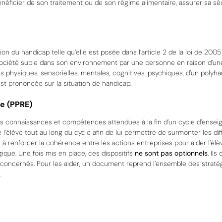
bénéficier de son traitement ou de son régime alimentaire, assurer sa sé
on du handicap telle qu’elle est posée dans l’article 2 de la loi de 2005 
 en société subie dans son environnement par une personne en raison d’un
ons physiques, sensorielles, mentales, cognitives, psychiques, d’un polyh
est prononcée sur la situation de handicap.
e (PPRE)
nes connaissances et compétences attendues à la fin d’un cycle d’ense
élève tout au long du cycle afin de lui permettre de surmonter les diff
à renforcer la cohérence entre les actions entreprises pour aider l’élèv
ogique.
Une fois mis en place, ces dispositifs
ne sont pas optionnels
. Ils
 concernés. Pour les aider, un document reprend l’ensemble des straté
.