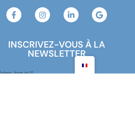
INSCRIVEZ-VOUS À LA
NEWSLETTER
[sibwp_form id=2]
Votre adresse e-mail est uniquement utilisée pour vous
envoyer notre newsletter et des informations sur les
activités du LFIM. Vous pouvez vous désinscrire facilement
depuis la newsletter.