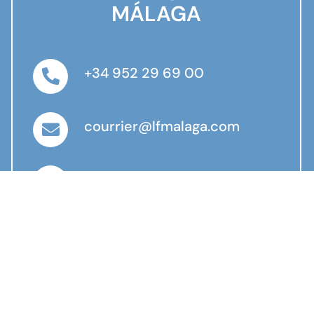
MÁLAGA
+34 952 29 69 00
courrier@lfmalaga.com
Calle Flamencos, 36 – 29018
Málaga
Ouvert du Lundi au Vendredi
De 9h à 16h30