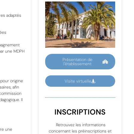
ires adaptés
pées
ompagnement
 par une MDPH
Présentation de
l'établissement
 pour origine
Visite virtuelle
ires, afin
n commission
dagogique. Il
INSCRIPTIONS
Retrouvez les informations
vre une
concernant les préinscriptions et