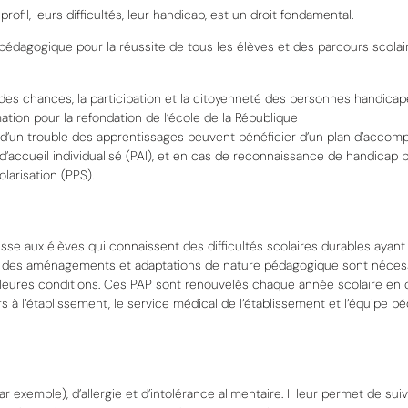
profil, leurs difficultés, leur handicap, est un droit fondamental.
pédagogique pour la réussite de tous les élèves et des parcours scola
 et des chances, la participation et la citoyenneté des personnes handica
mmation pour la refondation de l’école de la République
ce d’un trouble des apprentissages peuvent bénéficier d’un plan d’acc
d’accueil individualisé (PAI), et en cas de reconnaissance de handicap
larisation (PPS).
se aux élèves qui connaissent des difficultés scolaires durables ayant
s des aménagements et adaptations de nature pédagogique sont nécessa
eilleures conditions. Ces PAP sont renouvelés chaque année scolaire e
s à l’établissement, le service médical de l’établissement et l’équipe pé
exemple), d’allergie et d’intolérance alimentaire. Il leur permet de sui