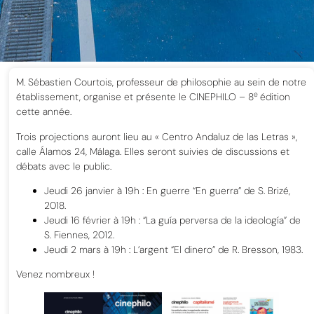
M. Sébastien Courtois, professeur de philosophie au sein de notre
e
établissement, organise et présente le CINEPHILO – 8
édition
cette année.
Trois projections auront lieu au « Centro Andaluz de las Letras »,
calle Álamos 24, Málaga. Elles seront suivies de discussions et
débats avec le public.
Jeudi 26 janvier à 19h : En guerre “En guerra” de S. Brizé,
2018.
Jeudi 16 février à 19h : “La guía perversa de la ideología” de
S. Fiennes, 2012.
Jeudi 2 mars à 19h : L’argent “El dinero” de R. Bresson, 1983.
Venez nombreux !